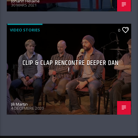
Johann Hélaine
30 MARS 2021
VIDEO STORIES
0
CLIP & CLAP RENCONTRE DEEPER DAN
!
Jili Martin
4 DÉCEMBRE 2020