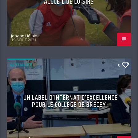
ACCUEIL DE LOISIRS
Johann Hélaine
19 AOÛT 2021
ACTUALITÉ
0
UN LABEL D’INTERNAT D’EXCELLENCE
POUR LE COLLÈGE DE BRÉCEY