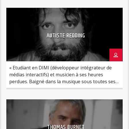
AUTISTE REDDING
« Etudiant en DIMI (développeur intégrateur de
médias interactifs) et musicien à ses heures
perdues. Baigné dans la musique sous toutes ses
formes depuis son plus jeune âge, il a développé
une passion pour la musique indépendante rock,
pop et les classiques souls. Ici il réalise un rêve de
gosse en pouvant partager sa passion avec […]
THOMAS BURNET