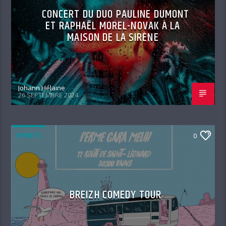
CONCERT DU DUO PAULINE DUMONT
ET RAPHAËL MOREL-NOVAK À LA
MAISON DE LA SIRÈNE
Johann Hélaine
26 SEPTEMBRE 2024
EVENTS
0
BREIZH COMEDY TOUR