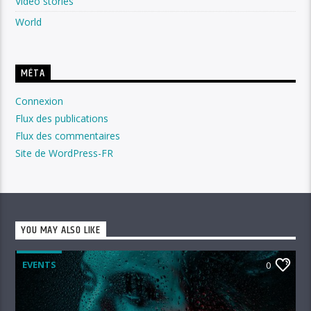
Video stories
World
MÉTA
Connexion
Flux des publications
Flux des commentaires
Site de WordPress-FR
YOU MAY ALSO LIKE
EVENTS
0