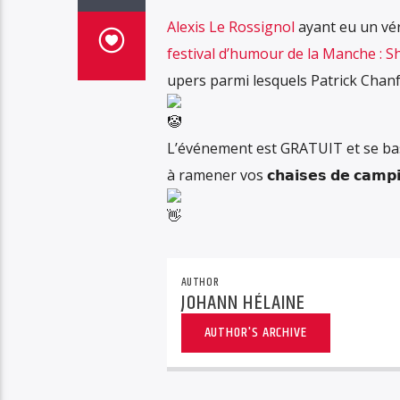
Alexis Le Rossignol
ayant eu un vér
festival d’humour de la Manche : Sh
upers parmi lesquels Patrick Chan
L’événement est GRATUIT et se base
à ramener vos 𝗰𝗵𝗮𝗶𝘀𝗲𝘀 𝗱𝗲 𝗰𝗮𝗺𝗽
AUTHOR
JOHANN HÉLAINE
AUTHOR'S ARCHIVE