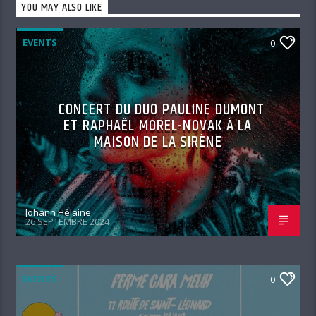
YOU MAY ALSO LIKE
EVENTS
0
CONCERT DU DUO PAULINE DUMONT
ET RAPHAËL MOREL-NOVAK À LA
MAISON DE LA SIRÈNE
Johann Hélaine
26 SEPTEMBRE 2024
EVENTS
0