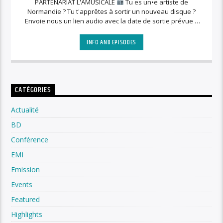
PARTENARIAT L'AMUSICALE
Tu es un•e artiste de
Normandie ? Tu t'apprêtes à sortir un nouveau disque ?
Envoie nous un lien audio avec la date de sortie prévue à
lamusicaleradio@gmail.com On te propose une semaine de
mise en avant sur les radios musicales de Normandie.
INFO AND EPISODES
CATÉGORIES
Actualité
BD
Conférence
EMI
Emission
Events
Featured
Highlights