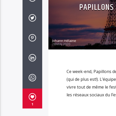
PAPILLONS 
Johann Hélaine
28 MAI 2020
Ce week-end, Papillons de
(qui de plus est!). L’équi
vivre tout de même le fes
les réseaux sociaux du F
1