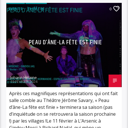
EVENTS
THÉÂTRE
0
PEAU D’ÂNE-LA FÊTE EST FINIE
Johann Hélaine
19 FÉVRIER 2024
Après ces magnifiques représentations qui ont fait
salle comble au Théâtre Jérôme Savary, « Peau
d’âne-La fête est finie » terminera sa saison (pas
d’inquiétude on se retrouvera la saison prochaine
!) par les villages !Le 11 février à L’Arsenic à
Gindou.Merci à Richard Nadal, qui mène un