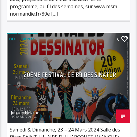
programme, au fil des semaines, sur www.msm-
normandie.fr/80e […]
BD
EVENTS
0
20ÈME FESTIVAL DE BD DESSINATOR
Johann Hélaine
19 MARS 2024
Samedi & Dimanche, 23 – 24 Mars 2024 Salle des
fêtes SAINT-HILAIRE DU HARCOUET (MANCHE)