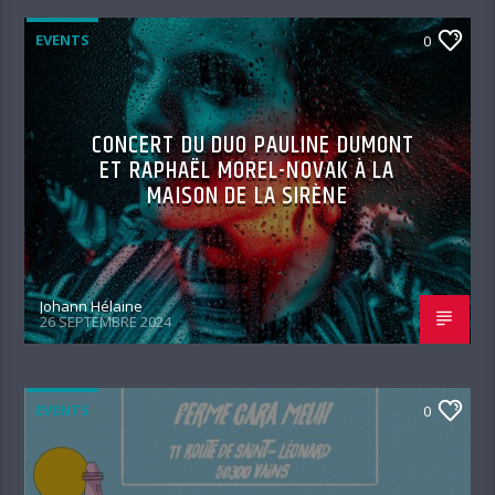
EVENTS
0
CONCERT DU DUO PAULINE DUMONT
ET RAPHAËL MOREL-NOVAK À LA
MAISON DE LA SIRÈNE
Johann Hélaine
26 SEPTEMBRE 2024
EVENTS
0