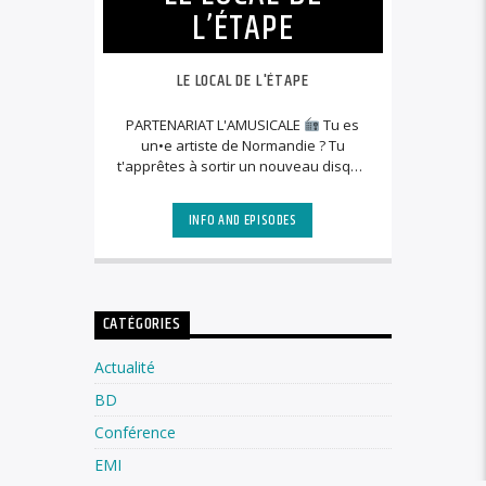
L’ÉTAPE
LE LOCAL DE L'ÉTAPE
PARTENARIAT L'AMUSICALE
Tu es
un•e artiste de Normandie ? Tu
t'apprêtes à sortir un nouveau disque
? Envoie nous un lien audio avec la
date de sortie prévue à
INFO AND EPISODES
lamusicaleradio@gmail.com On te
propose une semaine de mise en
avant sur les radios musicales de
Normandie.
CATÉGORIES
Actualité
BD
Conférence
EMI