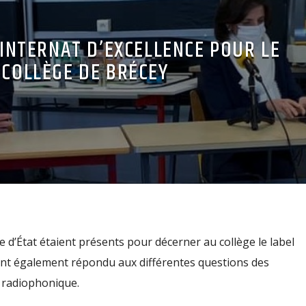
’INTERNAT D’EXCELLENCE POUR LE
COLLÈGE DE BRÉCEY
re d’État étaient présents pour décerner au collège le label
s ont également répondu aux différentes questions des
w radiophonique.