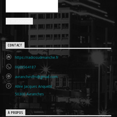
CONTACT
https://radiosudmanche.fr
0609564187
avranchesfm@gmail.com
Allée Jacques Anquetil
50300 Avranches
À PROPOS