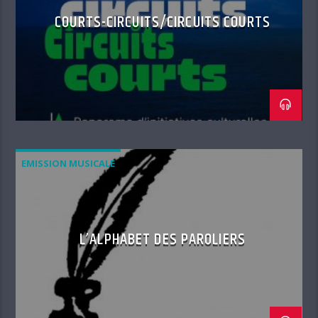
COURTS-CIRCUITS/CIRCUITS COURTS
EMISSION MUSICALE
L’ALPHABET DES PAROLIERS