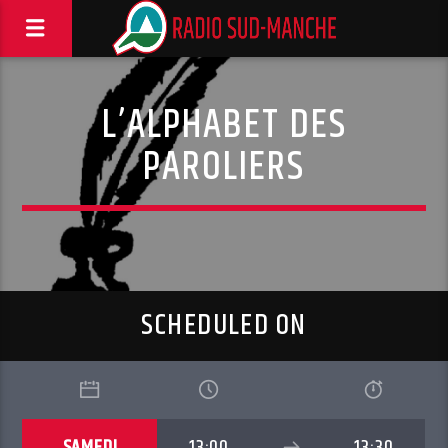
L’ALPHABET DES
PAROLIERS
SCHEDULED ON
SAMEDI
13:00
13:30