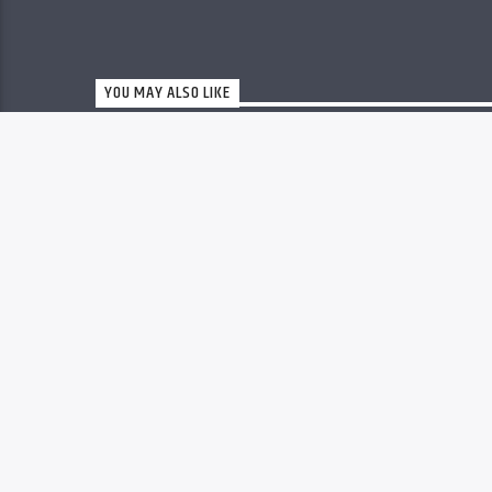
YOU MAY ALSO LIKE
EMISSION DE RENCONTRE
COURTS-CIRCUITS/CIRCUIT
COURTS