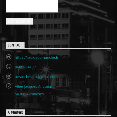
CONTACT
https://radiosudmanche.fr
0609564187
avranchesfm@gmail.com
Allée Jacques Anquetil
50300 Avranches
À PROPOS