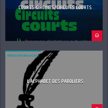
COURTS-CIRCUITS/CIRCUITS COURTS
EMISSION MUSICALE
L’ALPHABET DES PAROLIERS