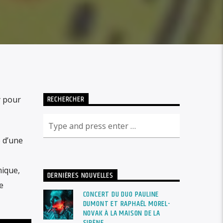
RECHERCHER
y pour
é d’une
mique,
DERNIÈRES NOUVELLES
e
CONCERT DU DUO PAULINE
DUMONT ET RAPHAËL MOREL-
NOVAK À LA MAISON DE LA
SIRÈNE