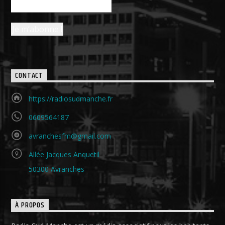
CONTACT
https://radiosudmanche.fr
0609564187
avranchesfm@gmail.com
Allée Jacques Anquetil
50300 Avranches
À PROPOS