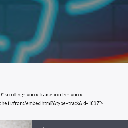
0″ scrolling= »no » frameborder= »no »
nche.fr/front/embed.html?&type=track&id=1897″>