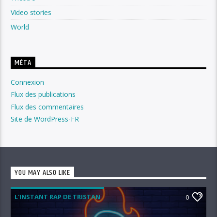
Video stories
World
MÉTA
Connexion
Flux des publications
Flux des commentaires
Site de WordPress-FR
YOU MAY ALSO LIKE
L'INSTANT RAP DE TRISTAN
0