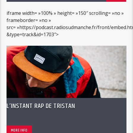
iframe width= »100% » height= »150″ scrolling= »no »
frameborder= »no »
src= »https://podcast.radiosudmanche.fr/front/embed.ht
&type=track&id=1703″>
L’INSTANT RAP DE TRISTAN
MORE INFO