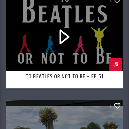
0
TO BEATLES OR NOT TO BE – EP 51
0