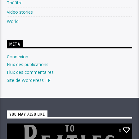
Théâtre
Video stories
World
MÉTA
Connexion
Flux des publications
Flux des commentaires
Site de WordPress-FR
YOU MAY ALSO LIKE
0