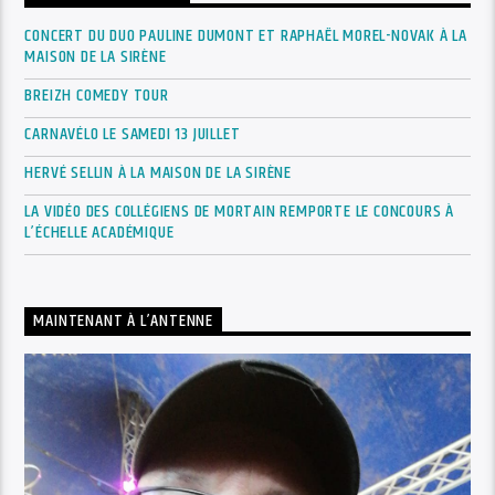
CONCERT DU DUO PAULINE DUMONT ET RAPHAËL MOREL-NOVAK À LA
MAISON DE LA SIRÈNE
BREIZH COMEDY TOUR
CARNAVÉLO LE SAMEDI 13 JUILLET
HERVÉ SELLIN À LA MAISON DE LA SIRÈNE
LA VIDÉO DES COLLÉGIENS DE MORTAIN REMPORTE LE CONCOURS À
L’ÉCHELLE ACADÉMIQUE
MAINTENANT À L’ANTENNE