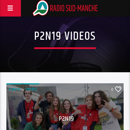
P2N19 VIDEOS
P2N19
VIDÉO
0
P2N19