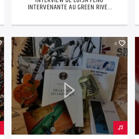
INTERVIEW DE LUISA FENU
INTERVENANTE AU GREEN RIVER
VALLEY : UN ESPACE
D’ACCOMPAGNEMENT POUR
RÉINVENTER LE LIEN À SOI, AUX
AUTRES ET AU VIVANT
0